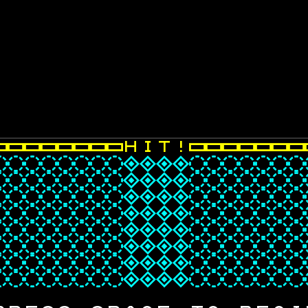
▭
▭
▭
▭
▭
▭
▭
▭
H
I
T
!
▭
▭
▭
▭
▭
▭
▭
◌
◌
◌
◌
◌
◌
◌
◌
◈
◈
◈
◈
◌
◌
◌
◌
◌
◌
◌
◌
◌
◌
◌
◌
◌
◌
◌
◈
◈
◈
◈
◌
◌
◌
◌
◌
◌
◌
◌
◌
◌
◌
◌
◌
◌
◌
◈
◈
◈
◈
◌
◌
◌
◌
◌
◌
◌
◌
◌
◌
◌
◌
◌
◌
◌
◈
◈
◈
◈
◌
◌
◌
◌
◌
◌
◌
◌
◌
◌
◌
◌
◌
◌
◌
◈
◈
◈
◈
◌
◌
◌
◌
◌
◌
◌
◌
◌
◌
◌
◌
◌
◌
◌
◈
◈
◈
◈
◌
◌
◌
◌
◌
◌
◌
◌
◌
◌
◌
◌
◌
◌
◌
◈
◈
◈
◈
◌
◌
◌
◌
◌
◌
◌
◌
◌
◌
◌
◌
◌
◌
◌
◈
◈
◈
◈
◌
◌
◌
◌
◌
◌
◌