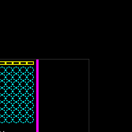
▭
▭
▭
▭
▭
┃
◌
◌
◌
◌
◌
┃
◌
◌
◌
◌
◌
┃
◌
◌
◌
◌
◌
┃
◌
◌
◌
◌
◌
┃
◌
◌
◌
◌
◌
┃
◌
◌
◌
◌
◌
┃
◌
◌
◌
◌
◌
┃
◌
◌
◌
◌
◌
┃
┃