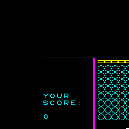
┃
▭
▭
▭
▭
┃
◌
◌
◌
◌
┃
◌
◌
◌
◌
┃
◌
◌
◌
◌
┃
◌
◌
◌
◌
Y
O
U
R
┃
◌
◌
◌
◌
S
C
O
R
E
:
┃
◌
◌
◌
◌
┃
◌
◌
◌
◌
0
┃
◌
◌
◌
◌
┃