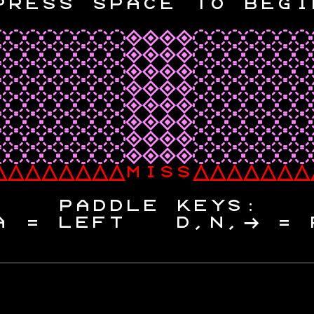
P
R
E
S
S
S
P
A
C
E
T
O
B
E
G
I
◌
◌
◌
◌
◌
◌
◌
◌
◈
◈
◈
◈
◌
◌
◌
◌
◌
◌
◌
◌
◌
◌
◌
◌
◌
◌
◌
◈
◈
◈
◈
◌
◌
◌
◌
◌
◌
◌
◌
◌
◌
◌
◌
◌
◌
◌
◈
◈
◈
◈
◌
◌
◌
◌
◌
◌
◌
◌
◌
◌
◌
◌
◌
◌
◌
◈
◈
◈
◈
◌
◌
◌
◌
◌
◌
◌
◌
◌
◌
◌
◌
◌
◌
◌
◈
◈
◈
◈
◌
◌
◌
◌
◌
◌
◌
◌
◌
◌
◌
◌
◌
◌
◌
◈
◈
◈
◈
◌
◌
◌
◌
◌
◌
◌
◌
◌
◌
◌
◌
◌
◌
◌
◈
◈
◈
◈
◌
◌
◌
◌
◌
◌
◌
◌
◌
◌
◌
◌
◌
◌
◌
◈
◈
◈
◈
◌
◌
◌
◌
◌
◌
◌
△
△
△
△
△
△
△
△
M
I
S
S
△
△
△
△
△
△
△
P
A
D
D
L
E
K
E
Y
S
:
A
=
L
E
F
T
D
,
N
,
→
=