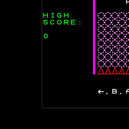
┃
┃
H
I
G
H
┃
◌
◌
◌
◌
S
C
O
R
E
:
┃
◌
◌
◌
◌
┃
◌
◌
◌
◌
0
┃
◌
◌
◌
◌
┃
◌
◌
◌
◌
┃
◌
◌
◌
◌
┃
◌
◌
◌
◌
┃
◌
◌
◌
◌
┃
△
△
△
△
←
,
B
,