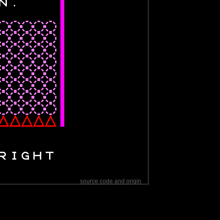
N
.
┃
┃
◌
◌
◌
◌
◌
┃
◌
◌
◌
◌
◌
┃
◌
◌
◌
◌
◌
┃
◌
◌
◌
◌
◌
┃
◌
◌
◌
◌
◌
┃
◌
◌
◌
◌
◌
┃
◌
◌
◌
◌
◌
┃
◌
◌
◌
◌
◌
┃
△
△
△
△
△
┃
R
I
G
H
T
source code and origin